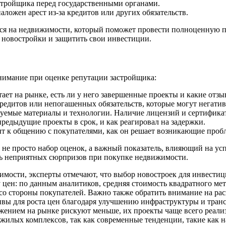
стройщика перед государственными органами.
наложен арест из-за кредитов или других обязательств.
уся на недвижимости, который поможет провести полноценную п
 новостройки и защитить свои инвестиции.
внимание при оценке репутации застройщика:
тает на рынке, есть ли у него завершенные проекты и какие отз
редитов или непогашенных обязательств, которые могут негатив
уемые материалы и технологии. Наличие лицензий и сертификат
редыдущие проекты в срок, и как реагировал на задержки.
т к общению с покупателями, как он решает возникающие проб
то не просто набор оценок, а важный показатель, влияющий на у
ть неприятных сюрпризов при покупке недвижимости.
имости, эксперты отмечают, что выбор новостроек для инвести
 цен: по данным аналитиков, средняя стоимость квадратного мет
 со стороны покупателей. Важно также обратить внимание на ра
ы для роста цен благодаря улучшению инфраструктуры и трансп
нием на рынке рискуют меньше, их проекты чаще всего реализ
 жилых комплексов, так как современные тенденции, такие как