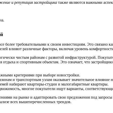
ение и репутация застройщика
также являются важными аспек
на.
ей
е более требовательными к своим инвестициям. Это связано как
елей влияют различные факторы, включая уровень комфортности
огически чистым районам с развитой инфраструктурой. Покупат
для отдыха и спортивным объектам. Это означает, что застройщ
 важными критериями при выборе новостройки.
агазинам и транспортным узлам оказывает значительное влияние 
семей набирают квартиры-студии и малогабаритные квартиры.
едвижимость, многие покупатели ищут варианты, соответствующи
нениями на рынке и адаптировать свои предложения под запросы
ализе всех вышеперечисленных трендов.