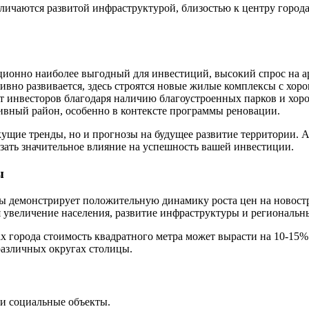
ичаются развитой инфраструктурой, близостью к центру город
ционно наиболее выгодный для инвестиций, высокий спрос на а
ивно развивается, здесь строятся новые жилые комплексы с хо
т инвесторов благодаря наличию благоустроенных парков и хор
ивный район, особенно в контексте программы реновации.
кущие тренды, но и прогнозы на будущее развитие территории.
азать значительное влияние на успешность вашей инвестиции.
ы
ы демонстрирует положительную динамику роста цен на новос
я увеличение населения, развитие инфраструктуры и региональн
х города стоимость квадратного метра может вырасти на 10-15%
различных округах столицы.
и социальные объекты.