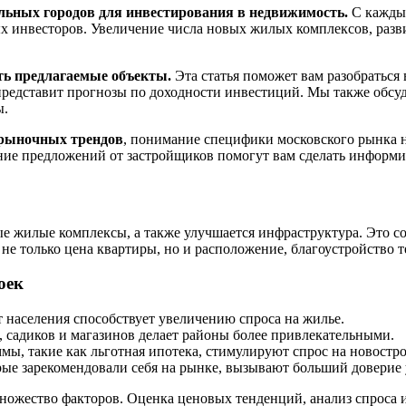
льных городов для инвестирования в недвижимость.
С каждым
ых инвесторов. Увеличение числа новых жилых комплексов, раз
ть предлагаемые объекты.
Эта статья поможет вам разобраться
 представит прогнозы по доходности инвестиций. Мы также об
ы.
 рыночных трендов
, понимание специфики московского рынка 
ение предложений от застройщиков помогут вам сделать информ
вые жилые комплексы, а также улучшается инфраструктура. Это 
не только цена квартиры, но и расположение, благоустройство 
оек
 населения способствует увеличению спроса на жилье.
 садиков и магазинов делает районы более привлекательными.
ы, такие как льготная ипотека, стимулируют спрос на новостр
ые зарекомендовали себя на рынке, вызывают больший доверие 
ножество факторов. Оценка ценовых тенденций, анализ спроса 